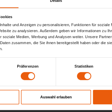
Details
ornierungen und Reservierungsänderungen
Cookies
nhalte und Anzeigen zu personalisieren, Funktionen für soziale
Website zu analysieren. Außerdem geben wir Informationen zu I
unde kann seine Reservierung bis spätestens 24 Stund
r soziale Medien, Werbung und Analysen weiter. Unsere Partner
ten Service kostenlos stornieren oder ändern. Stornie
 Daten zusammen, die Sie ihnen bereitgestellt haben oder die s
unterliegen einer Gebühr in Höhe von 100% des Servicepr
n.
chte und Pflichten der Kunden
Präferenzen
Statistiken
nde ist verpflichtet, bei der Bestellung wahrheitsgem
mationen anzugeben. Der Kunde muss zudem die Parkp
sungen des BusPoint-Personals befolgen.
Auswahl erlauben