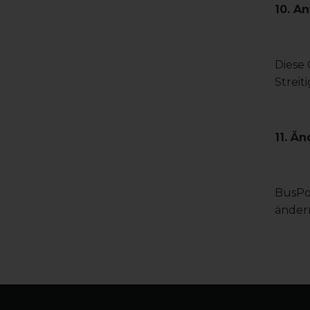
10. A
Diese
Streit
11. Ä
BusPoi
änder