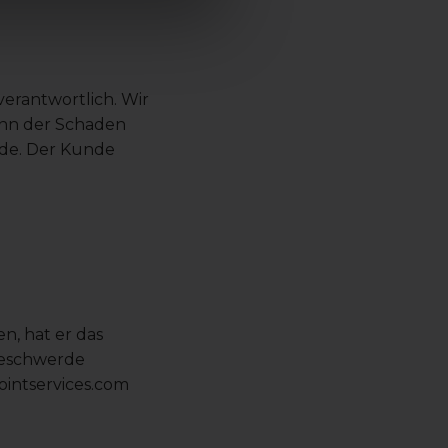
verantwortlich. Wir
enn der Schaden
rde. Der Kunde
n, hat er das
 Beschwerde
ointservices.com