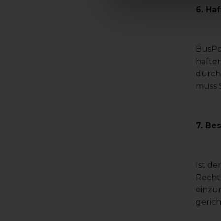
6. Ha
BusPoi
hafte
durch 
muss 
7. Be
Ist de
Recht,
einzur
geric