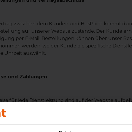
stellungen und Vertragsabschluss
ertrag zwischen dem Kunden und BusPoint kommt durc
stellung auf unserer Website zustande. Der Kunde erhä
tigung per E-Mail. Bestellungen können über unser Re
nommen werden, wo der Kunde die spezifische Dienstle
e Uhrzeit auswählt.
eise und Zahlungen
eise für jede Dienstleistung sind auf der Website aufge
itpunkt der Bestellung. Die Zahlung kann per Kreditka
berweisung oder anderen vereinbarten Methoden erfo
pätestens 7 Tage nach der Bestellbestätigung erfolgen