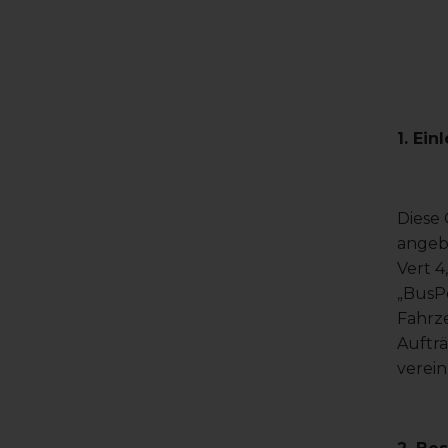
1. Ei
Diese 
angeb
Vert 4
„BusPo
Fahrze
Aufträ
verein