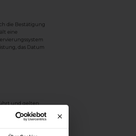
h die Bestätigung
lt eine
servierungssystem
istung, das Datum
führt und gelten
rte,
lgen. Die Zahlung
.