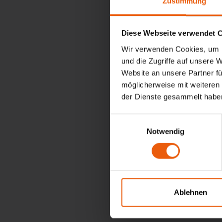
Zustimmung
4. St
Diese Webseite verwendet 
Wir verwenden Cookies, um I
und die Zugriffe auf unsere 
Der K
Website an unsere Partner fü
geplan
möglicherweise mit weiteren
Frist 
der Dienste gesammelt habe
Einwilligungsauswahl
5. Re
Notwendig
Der Ku
Infor
Anwei
Ablehnen