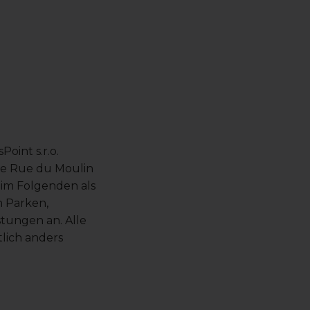
oint s.r.o.
se Rue du Moulin
, im Folgenden als
h Parken,
tungen an. Alle
tlich anders