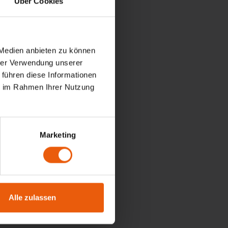
Über Cookies
 Medien anbieten zu können
hrer Verwendung unserer
en vor dem
 führen diese Informationen
rungen nach dieser
ie im Rahmen Ihrer Nutzung
eises.
Marketing
äße und aktuelle
latzregeln und
Alle zulassen