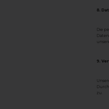
8. Da
Die p
Datens
unsere
9. Ve
Unser
Durch
zu.