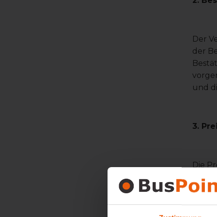
2. Be
Der V
der Be
Bestä
vorge
und di
3. Pr
Die Pr
zum Ze
Bankü
muss s